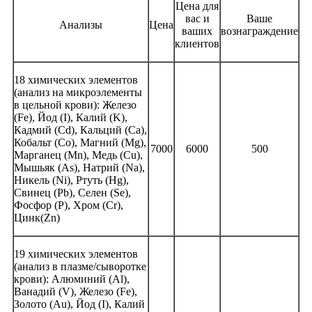
Цена для
вас и
Ваше
Анализы
Цена
ваших
вознаграждение
клиентов
18 химических элементов
(анализ на микроэлементы
в цельной крови): Железо
(Fe), Йод (I), Калий (K),
Кадмий (Cd), Кальций (Ca),
Кобальт (Co), Магний (Mg),
7000
6000
500
Марганец (Mn), Медь (Cu),
Мышьяк (As), Натрий (Na),
Никель (Ni), Ртуть (Hg),
Свинец (Pb), Селен (Se),
Фосфор (P), Хром (Cr),
Цинк(Zn)
19 химических элементов
(анализ в плазме/сыворотке
крови): Алюминий (Al),
Ванадий (V), Железо (Fe),
Золото (Au), Йод (I), Калий