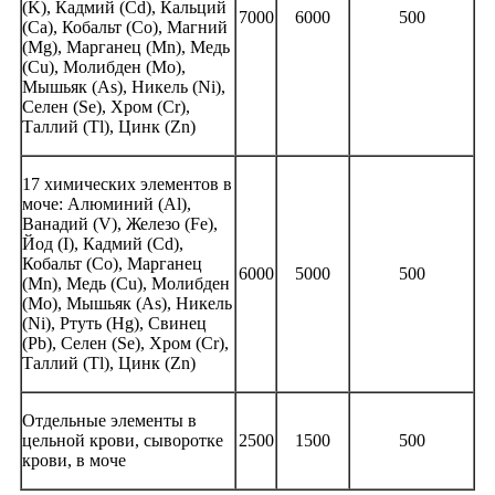
(K), Кадмий (Cd), Кальций
7000
6000
500
(Ca), Кобальт (Co), Магний
(Mg), Марганец (Mn), Медь
(Cu), Молибден (Mo),
Мышьяк (As), Никель (Ni),
Селен (Se), Хром (Cr),
Таллий (Tl), Цинк (Zn)
17 химических элементов в
моче: Алюминий (Al),
Ванадий (V), Железо (Fe),
Йод (I), Кадмий (Cd),
Кобальт (Co), Марганец
6000
5000
500
(Mn), Медь (Cu), Молибден
(Mo), Мышьяк (As), Никель
(Ni), Ртуть (Hg), Свинец
(Pb), Селен (Se), Хром (Cr),
Таллий (Tl), Цинк (Zn)
Отдельные элементы в
цельной крови, сыворотке
2500
1500
500
крови, в моче