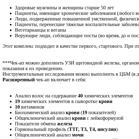
Здоровые мужчины и женщины старше 50 лет
Пациенты, имеющие хронические заболевания (любого во
Люди, подверженные повышенной умственной, физическ
Пациенты, перенесшие тяжелые воспалительные заболеван
Вегетарианцы и веганы
Верующие люди, соблюдающие посты (во время, до и пос
Этот комплекс подходит в качестве первого, стартового. При 
***Чек-ап можно дополнить УЗИ щитовидной железы, органов 
показания к их проведению.
Инструментальные исследования можно выполнить в ЦБМ (в ден
Расширенный
чек-ап включает в себя:
Анализ волос на содержание
40
химических элементов
19
химических элементов в сыворотке
крови
10
витаминов
Биохимический анализ
крови
(
19
показателей)
Общеклинический анализ
крови
с лейкоформулой
Показатели обмена
железа
Гормональный профиль (
ТТГ, Т3, Т4, инсулин
)
Общеклинический анализ
мочи