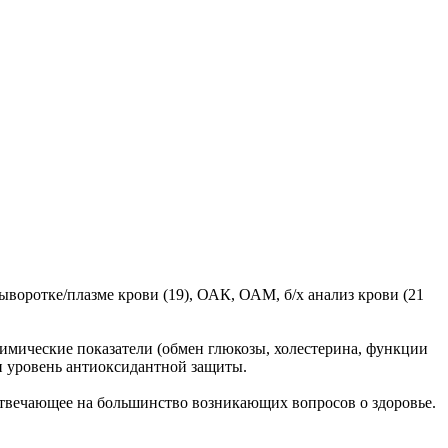
ыворотке/плазме крови (19), ОАК, ОАМ, б/х анализ крови (21
химические показатели (обмен глюкозы, холестерина, функции
и уровень антиоксидантной защиты.
отвечающее на большинство возникающих вопросов о здоровье.